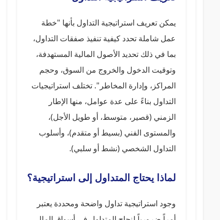
يمكن تعريف استراتيجية التداول بأنها "خطة
عمل شاملة تحدد كيفية تنفيذ صفقات التداول،
بما في ذلك تحديد الأصول المالية المستهدفة،
وتوقيت الدخول والخروج من السوق، وحجم
المراكز، وإدارة المخاطر". تختلف استراتيجيات
التداول بناءً على عدة عوامل، منها الإطار
الزمني (قصير، متوسط، أو طويل الأجل)،
والمستوى الفني (بسيط أو متقدم)، وأسلوب
التداول الشخصي (نشط أو سلبي).
لماذا يحتاج المتداول إلى استراتيجية؟
وجود استراتيجية تداول واضحة ومحددة يعتبر
أمراً ضرورياً لنجاح المتداول في أسواق المال،